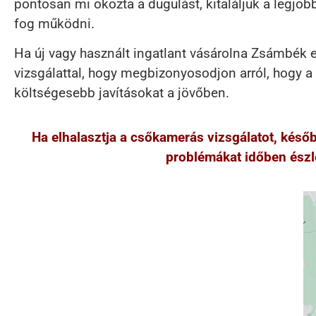
pontosan mi okozta a dugulást, kitaláljuk a legjo
fog működni.
Ha új vagy használt ingatlant vásárolna Zsámbék e
vizsgálattal, hogy megbizonyosodjon arról, hogy a 
költségesebb javításokat a jövőben.
Ha elhalasztja a csőkamerás vizsgálatot, kés
problémákat időben észle