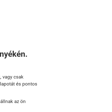
rnyékén.
, vagy csak
llapotát és pontos
állnak az ön