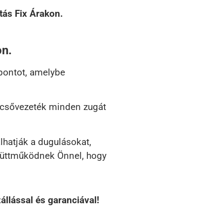
ás Fix Árakon.
on.
pontot, amelybe
a csővezeték minden zugát
lhatják a dugulásokat,
gyüttműködnek Önnel, hogy
llással és garanciával!