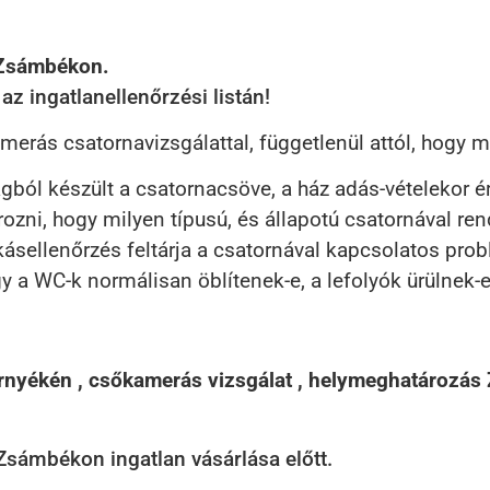
 Zsámbékon.
z ingatlanellenőrzési listán!
ás csatornavizsgálattal, függetlenül attól, hogy mil
yagból készült a csatornacsöve, a ház adás-vételekor
ozni, hogy milyen típusú, és állapotú csatornával ren
kásellenőrzés feltárja a csatornával kapcsolatos pro
 a WC-k normálisan öblítenek-e, a lefolyók ürülnek-e,
nyékén , csőkamerás vizsgálat , helymeghatározá
sámbékon ingatlan vásárlása előtt.