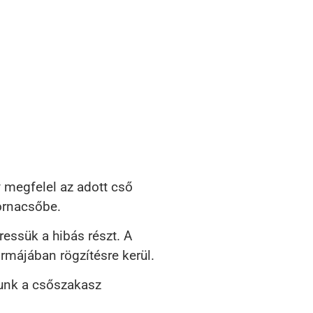
 megfelel az adott cső
tornacsőbe.
essük a hibás részt. A
rmájában rögzítésre kerül.
lunk a csőszakasz