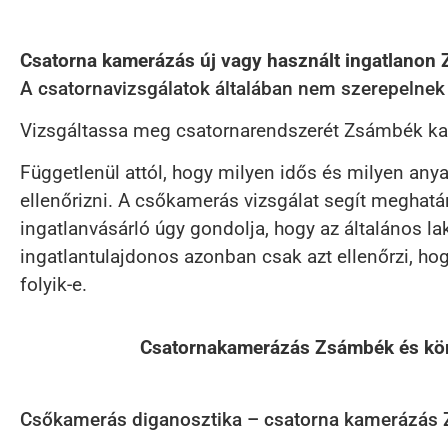
Csatorna kamerázás új vagy használt ingatlanon
A csatornavizsgálatok általában nem szerepelnek a
Vizsgáltassa meg csatornarendszerét Zsámbék kamer
Függetlenül attól, hogy milyen idős és milyen an
ellenőrizni. A csőkamerás vizsgálat segít meghatár
ingatlanvásárló úgy gondolja, hogy az általános la
ingatlantulajdonos azonban csak azt ellenőrzi, hogy
folyik-e.
Csatornakamerázás Zsámbék és kör
Csőkamerás diganosztika – csatorna kamerázás Z