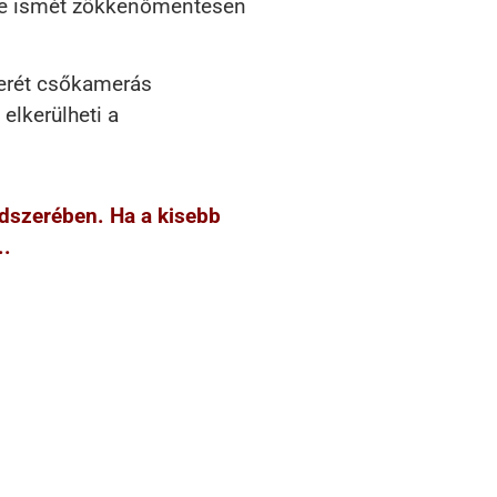
zere ismét zökkenőmentesen
zerét csőkamerás
elkerülheti a
ndszerében. Ha a kisebb
..