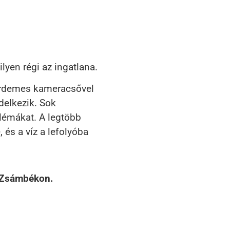
yen régi az ingatlana.
 érdemes kameracsővel
delkezik. Sok
blémákat. A legtöbb
 és a víz a lefolyóba
s Zsámbékon.