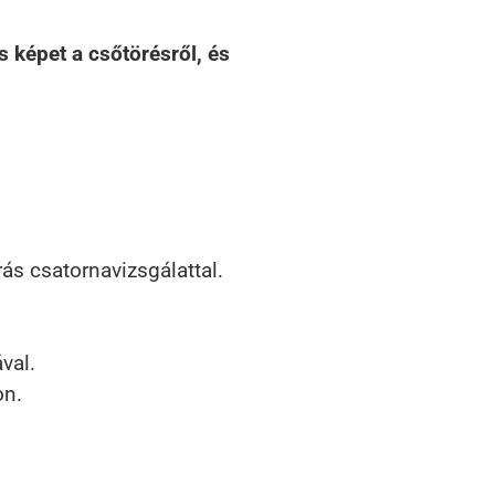
 képet a csőtörésről, és
s csatornavizsgálattal.
val.
on.