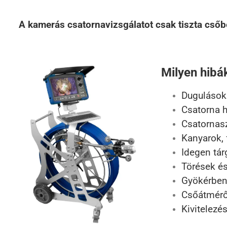
A kamerás csatornavizsgálatot csak tiszta csőbe
Milyen hibá
Dugulások 
Csatorna h
Csatornasz
Kanyarok, 
Idegen tár
Törések és
Gyökérben
Csőátmérő
Kivitelezé