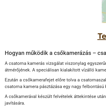
Te
Hogyan működik a csőkamerázás – csa
A csatorna kamerás vizsgálat viszonylag egyszerűn
átmérőjének. A speciálisan kialakított vízálló kam
Ezután a csőkamerafejet előre tolva a csatornasza
csatorna kamera pásztázása egy nagy felbontású k
A csőkamerával készült felvételek áttekintése utá
javítására.