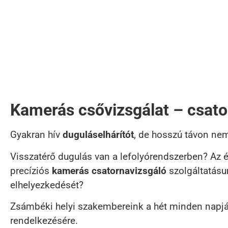
Kamerás csővizsgálat – csat
Gyakran hív
duguláselhárítót
, de hosszú távon ne
Visszatérő dugulás van a lefolyórendszerben? Az é
precíziós
kamerás csatornavizsgáló
szolgáltatásu
elhelyezkedését?
Zsámbéki helyi szakembereink a hét minden napján
rendelkezésére.