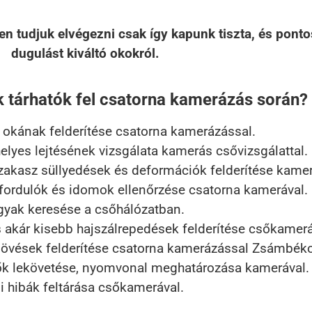
n tudjuk elvégezni csak így kapunk tiszta, és pontos
dugulást kiváltó okokról.
k tárhatók fel csatorna kamerázás során?
okának felderítése csatorna kamerázással.
elyes lejtésének vizsgálata kamerás csővizsgálattal.
akasz süllyedések és deformációk felderítése kamerá
fordulók és idomok ellenőrzése csatorna kamerával.
gyak keresése a csőhálózatban.
 akár kisebb hajszálrepedések felderítése csőkamerá
övések felderítése csatorna kamerázással Zsámbék
k lekövetése, nyomvonal meghatározása kamerával.
si hibák feltárása csőkamerával.