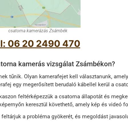
csatorna kamerázás Zsámbék
l: 06 20 2490 470
torna kamerás vizsgálat Zsámbékon?
ek tűnik. Olyan kamerafejet kell választanunk, amely
erafej egy megerősített berudaló kábellel kerül a csa
kaszon feltérképezzük a csatorna állapotát és megker
épernyőn keresztül követhető, amely kép és videó fo
n feltárjuk a probléma gyökerét, és megoldást javaso