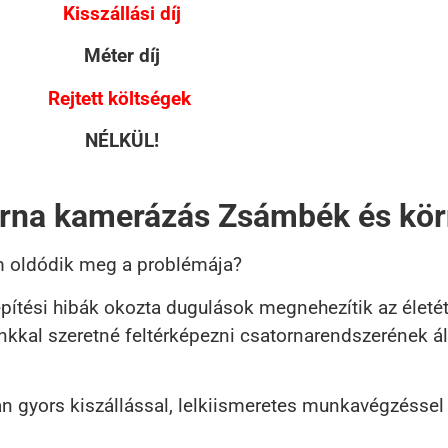
Kisszállási díj
Méter díj
Rejtett költségek
NÉLKÜL!
orna kamerázás Zsámbék és kö
m oldódik meg a problémája?
pítési hibák okozta dugulások megnehezítik az életét
nkkal szeretné feltérképezni csatornarendszerének á
 gyors kiszállással, lelkiismeretes munkavégzéssel 