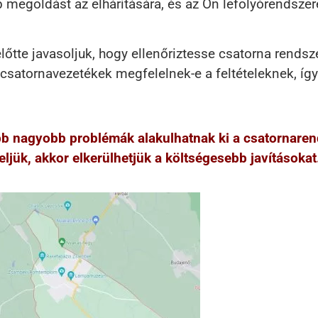
bb megoldást az elhárítására, és az Ön lefolyórends
lőtte javasoljuk, hogy ellenőriztesse csatorna rends
csatornavezetékek megfelelnek-e a feltételeknek, így 
őbb nagyobb problémák alakulhatnak ki a csatornare
ljük, akkor elkerülhetjük a költségesebb javításokat