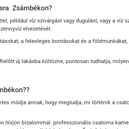
ásra Zsámbékon?
l, például víz szivárgást vagy dugulást, vagy a víz 
zennyvíz elvezetését.
tásokat, a felesleges bontásokat és a földmunkákat, í
Mielőtt új lakásba költözne, pontosan tudhatja, milye
ámbékon??
tes módja annak, hogy megtudja, mi történik a csat
hívjon bizalommal. professzionális csatorna kamerá