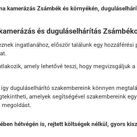
na kamerázás Zsámbék és környékén, duguláselhárít
 kamerázás és duguláselhárítás Zsámbék
nek ingatlanához, először találunk egy hozzáférési 
at.
tlakozik, amely lehetővé teszi, hogy megvizsgáljuk 
, így duguláselhárító szakembereink könnyen megtalá
megtekintheti, amelyek segítségével szakembereink e
ő megoldást.
 hétvégén is, rejtett költségek nélkül, gyors kiszá