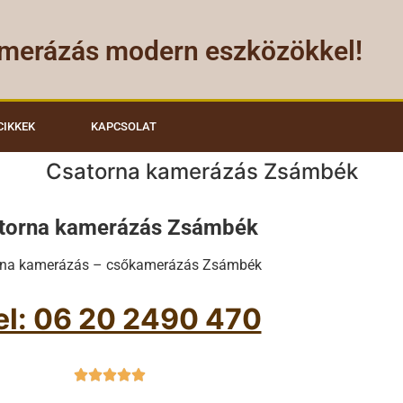
merázás modern eszközökkel!
CIKKEK
KAPCSOLAT
Csatorna kamerázás Zsámbék
torna kamerázás Zsámbék
rna kamerázás – csőkamerázás Zsámbék
el: 06 20 2490 470




