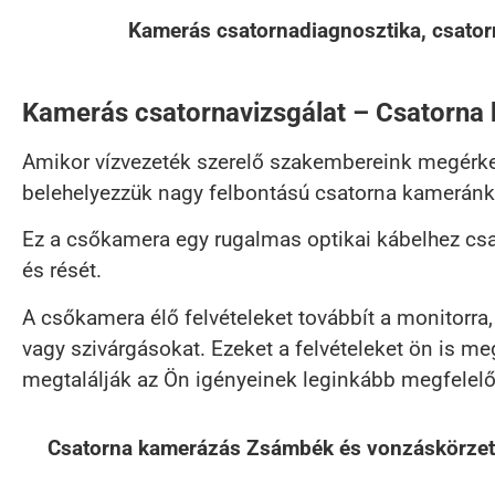
Kamerás csatornadiagnosztika, csator
Kamerás csatornavizsgálat – Csatorna
Amikor vízvezeték szerelő szakembereink megérkez
belehelyezzük nagy felbontású csatorna kameránk
Ez a csőkamera egy rugalmas optikai kábelhez csa
és rését.
A csőkamera élő felvételeket továbbít a monitorra
vagy szivárgásokat. Ezeket a felvételeket ön is 
megtalálják az Ön igényeinek leginkább megfelel
Csatorna kamerázás Zsámbék és vonzáskörzetében