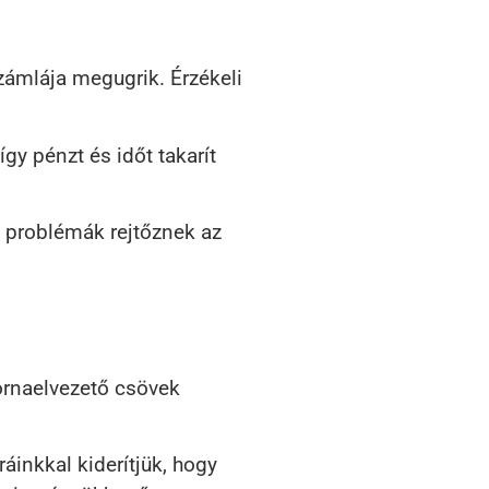
számlája megugrik. Érzékeli
gy pénzt és időt takarít
n problémák rejtőznek az
ornaelvezető csövek
inkkal kiderítjük, hogy