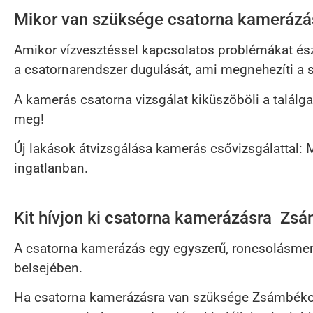
Mikor van szüksége csatorna kameráz
Amikor vízvesztéssel kapcsolatos problémákat észle
a csatornarendszer dugulását, ami megnehezíti a s
A kamerás csatorna vizsgálat kiküszöböli a találga
meg!
Új lakások átvizsgálása kamerás csővizsgálattal: 
ingatlanban.
Kit hívjon ki csatorna kamerázásra Zs
A csatorna kamerázás egy egyszerű, roncsolásmen
belsejében.
Ha csatorna kamerázásra van szüksége Zsámbékon 