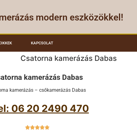
merázás modern eszközökkel!
CIKKEK
KAPCSOLAT
Csatorna kamerázás Dabas
atorna kamerázás Dabas
orna kamerázás – csőkamerázás Dabas
el: 06 20 2490 470




