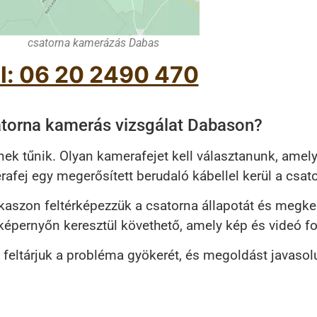
csatorna kamerázás Dabas
l: 06 20 2490 470
torna kamerás vizsgálat Dabason?
ek tűnik. Olyan kamerafejet kell választanunk, amely
erafej egy megerősített berudaló kábellel kerül a csa
kaszon feltérképezzük a csatorna állapotát és megker
épernyőn keresztül követhető, amely kép és videó fo
n feltárjuk a probléma gyökerét, és megoldást javaso