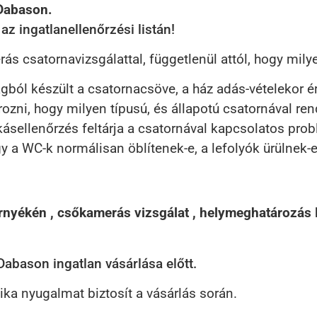
 Dabason.
z ingatlanellenőrzési listán!
 csatornavizsgálattal, függetlenül attól, hogy milye
yagból készült a csatornacsöve, a ház adás-vételekor
ozni, hogy milyen típusú, és állapotú csatornával ren
kásellenőrzés feltárja a csatornával kapcsolatos pro
 a WC-k normálisan öblítenek-e, a lefolyók ürülnek-e,
nyékén , csőkamerás vizsgálat , helymeghatározás
bason ingatlan vásárlása előtt.
ka nyugalmat biztosít a vásárlás során.