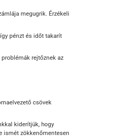
számlája megugrik. Érzékeli
gy pénzt és időt takarít
n problémák rejtőznek az
ornaelvezető csövek
kal kiderítjük, hogy
zere ismét zökkenőmentesen