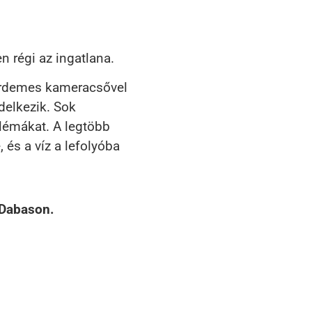
n régi az ingatlana.
 érdemes kameracsővel
delkezik. Sok
blémákat. A legtöbb
 és a víz a lefolyóba
 Dabason.