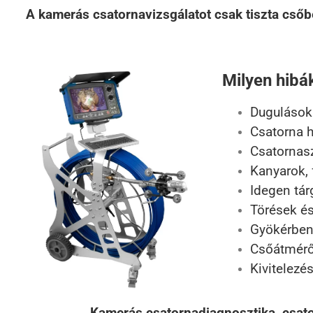
A kamerás csatornavizsgálatot csak tiszta csőbe
Milyen hibá
Dugulások 
Csatorna h
Csatornasz
Kanyarok, 
Idegen tár
Törések és
Gyökérben
Csőátmérő
Kivitelezé
Kamerás csatornadiagnosztika, csato