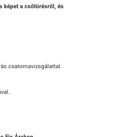
 képet a csőtörésről, és
s csatornavizsgálattal.
val.
s Fix Árakon.