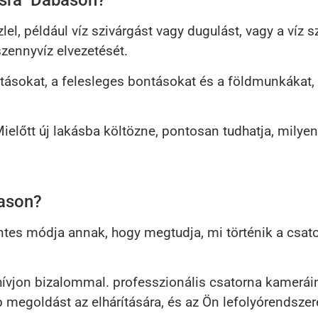
ásra Dabason?
l, például víz szivárgást vagy dugulást, vagy a víz 
zennyvíz elvezetését.
tásokat, a felesleges bontásokat és a földmunkákat, í
Mielőtt új lakásba költözne, pontosan tudhatja, milye
bason?
tes módja annak, hogy megtudja, mi történik a csat
jon bizalommal. professzionális csatorna kameráink
bb megoldást az elhárítására, és az Ön lefolyórends