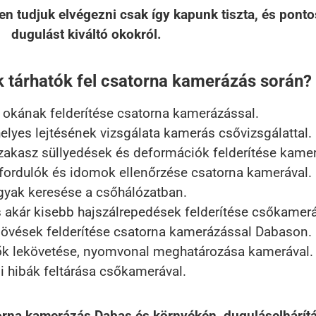
n tudjuk elvégezni csak így kapunk tiszta, és pontos
dugulást kiváltó okokról.
k tárhatók fel csatorna kamerázás során?
okának felderítése csatorna kamerázással.
elyes lejtésének vizsgálata kamerás csővizsgálattal.
akasz süllyedések és deformációk felderítése kamerá
fordulók és idomok ellenőrzése csatorna kamerával.
gyak keresése a csőhálózatban.
 akár kisebb hajszálrepedések felderítése csőkamerá
övések felderítése csatorna kamerázással Dabason.
k lekövetése, nyomvonal meghatározása kamerával.
si hibák feltárása csőkamerával.
rna kamerázás Dabas és környékén, duguláselhárítá