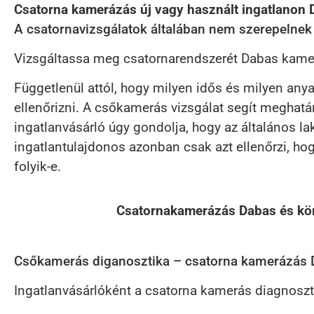
Csatorna kamerázás új vagy használt ingatlanon
A csatornavizsgálatok általában nem szerepelnek a
Vizsgáltassa meg csatornarendszerét Dabas kamerás
Függetlenül attól, hogy milyen idős és milyen an
ellenőrizni. A csőkamerás vizsgálat segít meghatár
ingatlanvásárló úgy gondolja, hogy az általános la
ingatlantulajdonos azonban csak azt ellenőrzi, hogy
folyik-e.
Csatornakamerázás Dabas és kör
Csőkamerás diganosztika – csatorna kamerázás Da
Ingatlanvásárlóként a csatorna kamerás diagnoszti