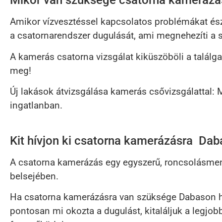
Mikor van szüksége csatorna kameráz
Amikor vízvesztéssel kapcsolatos problémákat észle
a csatornarendszer dugulását, ami megnehezíti a s
A kamerás csatorna vizsgálat kiküszöböli a találga
meg!
Új lakások átvizsgálása kamerás csővizsgálattal: 
ingatlanban.
Kit hívjon ki csatorna kamerázásra Da
A csatorna kamerázás egy egyszerű, roncsolásmen
belsejében.
Ha csatorna kamerázásra van szüksége Dabason hív
pontosan mi okozta a dugulást, kitaláljuk a legjo