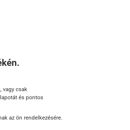
ékén.
, vagy csak
llapotát és pontos
nak az ön rendelkezésére.