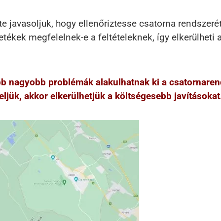
te javasoljuk, hogy ellenőriztesse csatorna rendszeré
ékek megfelelnek-e a feltételeknek, így elkerülheti 
őbb nagyobb problémák alakulhatnak ki a csatornare
ljük, akkor elkerülhetjük a költségesebb javításokat