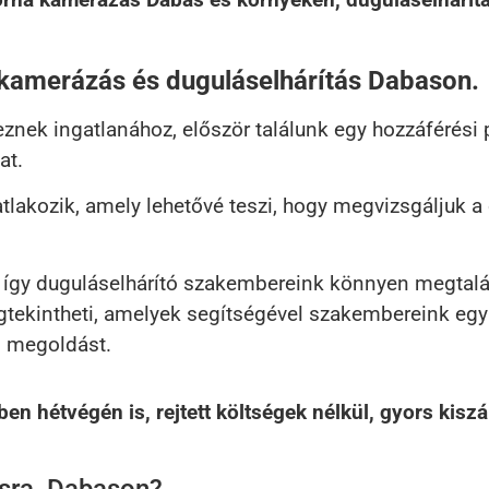
kamerázás és duguláselhárítás Dabason.
nek ingatlanához, először találunk egy hozzáférési 
at.
tlakozik, amely lehetővé teszi, hogy megvizsgáljuk 
, így duguláselhárító szakembereink könnyen megtalá
megtekintheti, amelyek segítségével szakembereink e
ő megoldást.
 hétvégén is, rejtett költségek nélkül, gyors kiszál