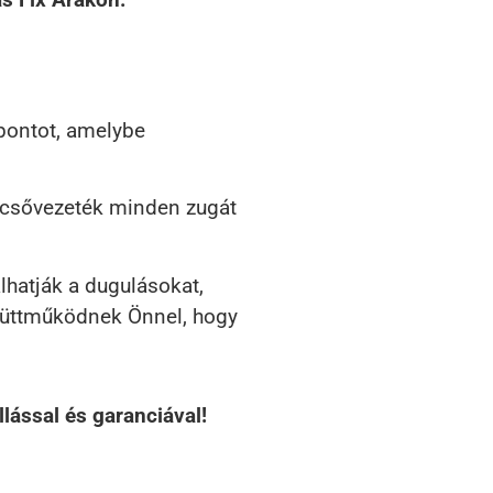
pontot, amelybe
a csővezeték minden zugát
lhatják a dugulásokat,
gyüttműködnek Önnel, hogy
lással és garanciával!