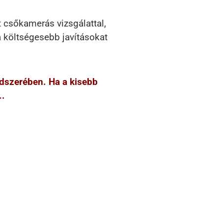
t csőkamerás vizsgálattal,
a költségesebb javításokat
ndszerében. Ha a kisebb
..