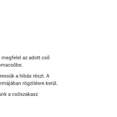
 megfelel az adott cső
tornacsőbe.
essük a hibás részt. A
rmájában rögzítésre kerül.
lunk a csőszakasz