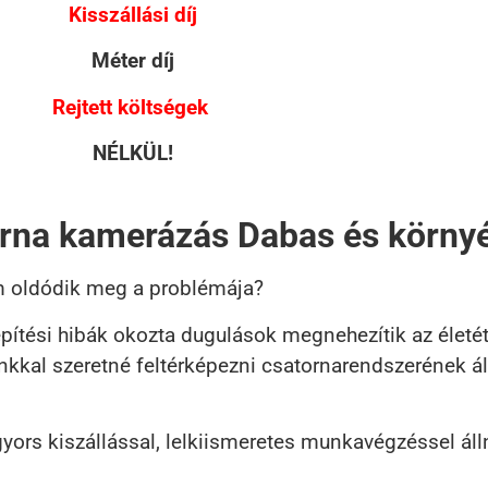
Kisszállási díj
Méter díj
Rejtett költségek
NÉLKÜL!
orna kamerázás Dabas és körny
m oldódik meg a problémája?
pítési hibák okozta dugulások megnehezítik az életét
nkkal szeretné feltérképezni csatornarendszerének á
ors kiszállással, lelkiismeretes munkavégzéssel áll