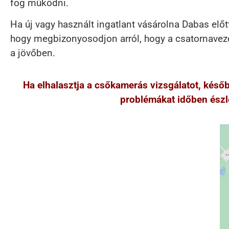
fog működni.
Ha új vagy használt ingatlant vásárolna Dabas előt
hogy megbizonyosodjon arról, hogy a csatornavezet
a jövőben.
Ha elhalasztja a csőkamerás vizsgálatot, kés
problémákat időben észle