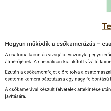
Te
Hogyan működik a csőkamerázás – csa
A csatorna kamerás vizsgálat viszonylag egyszerűn
átmérőjének. A speciálisan kialakított vízálló kam
Ezután a csőkamerafejet előre tolva a csatornasza
csatorna kamera pásztázása egy nagy felbontású k
A csőkamerával készült felvételek áttekintése utá
javítására.