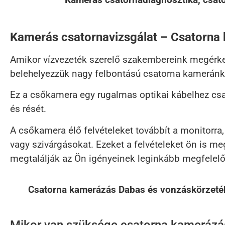
Kamerás csatornavizsgálat – Csatorna 
Amikor vízvezeték szerelő szakembereink megérkez
belehelyezzük nagy felbontású csatorna kameránk
Ez a csőkamera egy rugalmas optikai kábelhez csa
és rését.
A csőkamera élő felvételeket továbbít a monitorra
vagy szivárgásokat. Ezeket a felvételeket ön is 
megtalálják az Ön igényeinek leginkább megfelel
Csatorna kamerázás Dabas és vonzáskörzetében