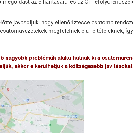
bb megoldást az elhárítására, és az Ön lefolyórends
 előtte javasoljuk, hogy ellenőriztesse csatorna rend
csatornavezetékek megfelelnek-e a feltételeknek, így 
őbb nagyobb problémák alakulhatnak ki a csatornare
ljük, akkor elkerülhetjük a költségesebb javításokat