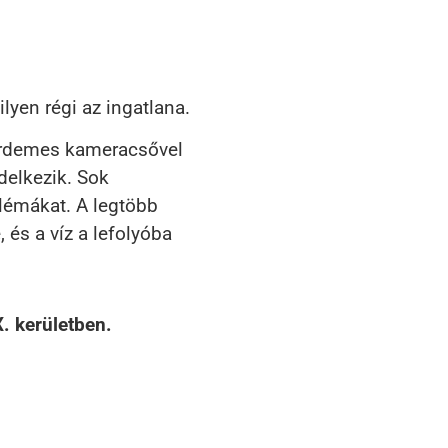
lyen régi az ingatlana.
 érdemes kameracsővel
delkezik. Sok
blémákat. A legtöbb
 és a víz a lefolyóba
. kerületben.