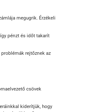
számlája megugrik. Érzékeli
gy pénzt és időt takarít
n problémák rejtőznek az
ornaelvezető csövek
áinkkal kiderítjük, hogy