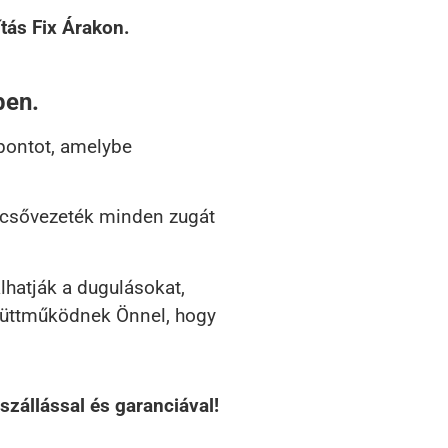
tás Fix Árakon.
ben.
pontot, amelybe
a csővezeték minden zugát
lhatják a dugulásokat,
gyüttműködnek Önnel, hogy
szállással és garanciával!