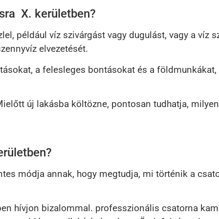
ra X. kerületben?
l, például víz szivárgást vagy dugulást, vagy a víz 
zennyvíz elvezetését.
tásokat, a felesleges bontásokat és a földmunkákat, í
Mielőtt új lakásba költözne, pontosan tudhatja, milye
erületben?
tes módja annak, hogy megtudja, mi történik a csat
en hívjon bizalommal. professzionális csatorna kamer