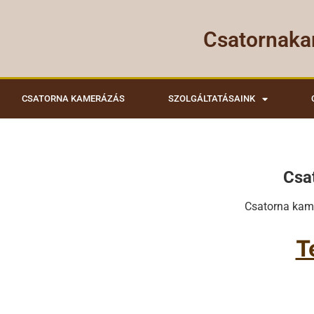
Csatornaka
CSATORNA KAMERÁZÁS
SZOLGÁLTATÁSAINK
Csa
Csatorna ka
T