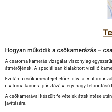
Te
Hogyan működik a csőkamerázás – csat
A csatorna kamerás vizsgálat viszonylag egyszerűn
átmérőjének. A speciálisan kialakított vízálló kam
Ezután a csőkamerafejet előre tolva a csatornasza
csatorna kamera pásztázása egy nagy felbontású k
A csőkamerával készült felvételek áttekintése utá
javítására.