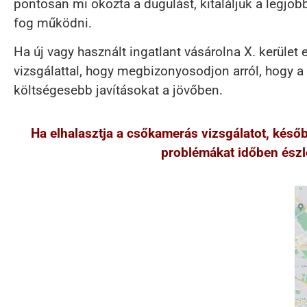
pontosan mi okozta a dugulást, kitaláljuk a legjo
fog működni.
Ha új vagy használt ingatlant vásárolna X. kerület
vizsgálattal, hogy megbizonyosodjon arról, hogy a 
költségesebb javításokat a jövőben.
Ha elhalasztja a csőkamerás vizsgálatot, kés
problémákat időben észle