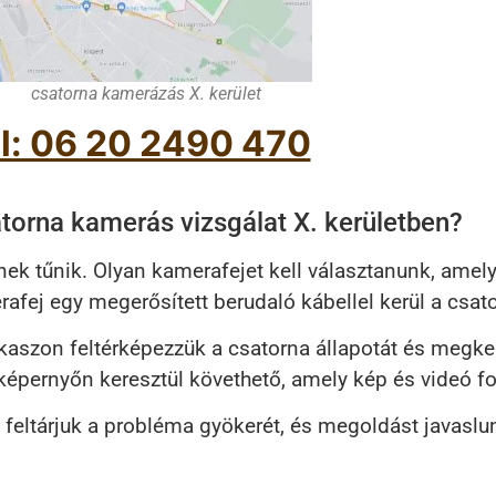
csatorna kamerázás X. kerület
l: 06 20 2490 470
orna kamerás vizsgálat X. kerületben?
ek tűnik. Olyan kamerafejet kell választanunk, amely
erafej egy megerősített berudaló kábellel kerül a csa
kaszon feltérképezzük a csatorna állapotát és megker
épernyőn keresztül követhető, amely kép és videó fo
n feltárjuk a probléma gyökerét, és megoldást javasl