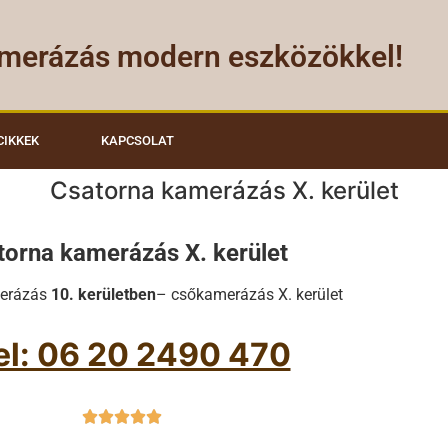
merázás modern eszközökkel!
CIKKEK
KAPCSOLAT
Csatorna kamerázás X. kerület
torna kamerázás X. kerület
merázás
10. kerületben
– csőkamerázás X. kerület
el: 06 20 2490 470




