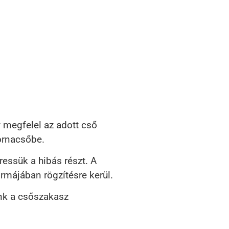
 megfelel az adott cső
tornacsőbe.
essük a hibás részt. A
rmájában rögzítésre kerül.
unk a csőszakasz