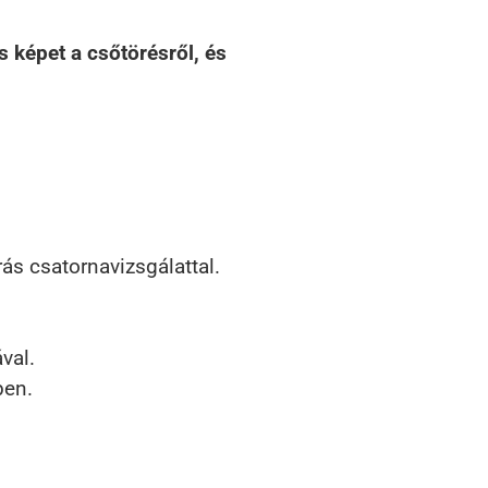
 képet a csőtörésről, és
s csatornavizsgálattal.
val.
ben.