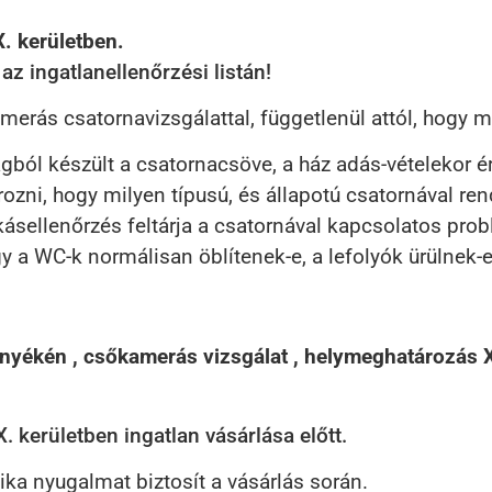
. kerületben.
z ingatlanellenőrzési listán!
erás csatornavizsgálattal, függetlenül attól, hogy mi
yagból készült a csatornacsöve, a ház adás-vételekor
ozni, hogy milyen típusú, és állapotú csatornával ren
kásellenőrzés feltárja a csatornával kapcsolatos pro
 a WC-k normálisan öblítenek-e, a lefolyók ürülnek-e,
nyékén , csőkamerás vizsgálat , helymeghatározás X
kerületben ingatlan vásárlása előtt.
ka nyugalmat biztosít a vásárlás során.