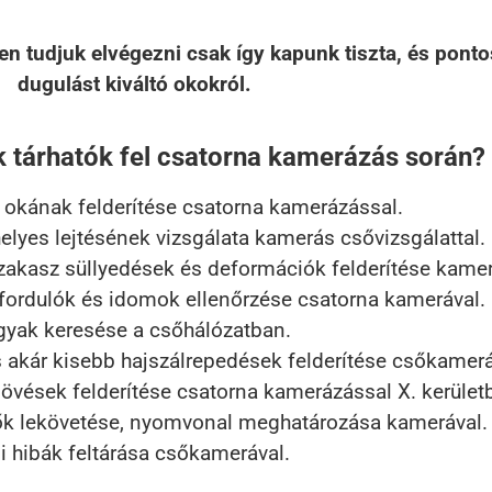
n tudjuk elvégezni csak így kapunk tiszta, és pontos
dugulást kiváltó okokról.
k tárhatók fel csatorna kamerázás során?
okának felderítése csatorna kamerázással.
elyes lejtésének vizsgálata kamerás csővizsgálattal.
akasz süllyedések és deformációk felderítése kamerá
fordulók és idomok ellenőrzése csatorna kamerával.
gyak keresése a csőhálózatban.
 akár kisebb hajszálrepedések felderítése csőkamerá
vések felderítése csatorna kamerázással X. kerület
k lekövetése, nyomvonal meghatározása kamerával.
si hibák feltárása csőkamerával.