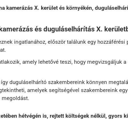
a kamerázás X. kerület és környékén, duguláselhárí
kamerázás és duguláselhárítás X. kerület
nek ingatlanához, először találunk egy hozzáférési 
at.
tlakozik, amely lehetővé teszi, hogy megvizsgáljuk 
, így duguláselhárító szakembereink könnyen megtalá
megtekintheti, amelyek segítségével szakembereink e
ő megoldást.
ében hétvégén is, rejtett költségek nélkül, gyors ki