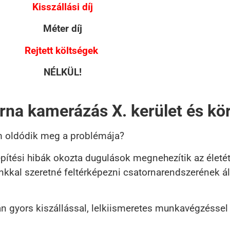
Kisszállási díj
Méter díj
Rejtett költségek
NÉLKÜL!
rna kamerázás X. kerület és kö
m oldódik meg a problémája?
pítési hibák okozta dugulások megnehezítik az életét
nkkal szeretné feltérképezni csatornarendszerének á
án gyors kiszállással, lelkiismeretes munkavégzéssel 