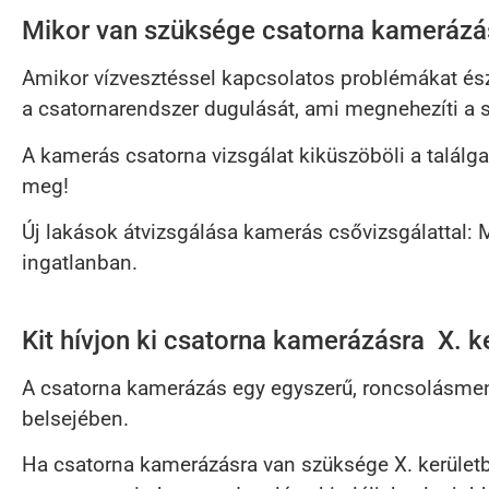
Mikor van szüksége csatorna kamerázás
Amikor vízvesztéssel kapcsolatos problémákat észle
a csatornarendszer dugulását, ami megnehezíti a s
A kamerás csatorna vizsgálat kiküszöböli a találga
meg!
Új lakások átvizsgálása kamerás csővizsgálattal: 
ingatlanban.
Kit hívjon ki csatorna kamerázásra X. k
A csatorna kamerázás egy egyszerű, roncsolásmen
belsejében.
Ha csatorna kamerázásra van szüksége X. kerületb