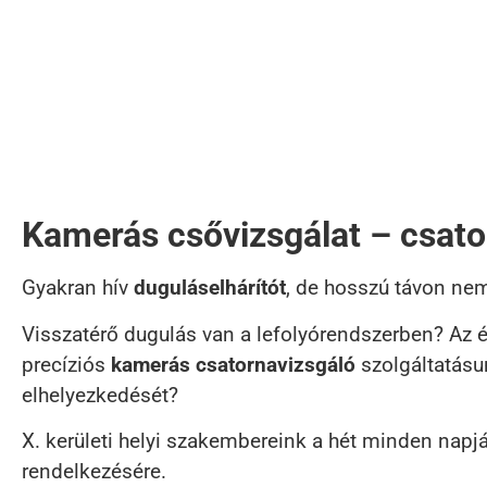
Kamerás csővizsgálat – csato
Gyakran hív
duguláselhárítót
, de hosszú távon ne
Visszatérő dugulás van a lefolyórendszerben? Az é
precíziós
kamerás csatornavizsgáló
szolgáltatásu
elhelyezkedését?
X. kerületi helyi szakembereink a hét minden napj
rendelkezésére.