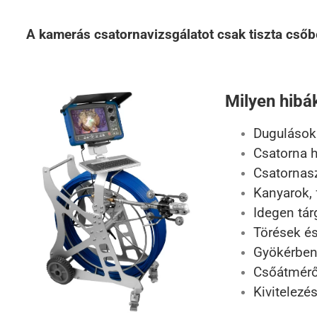
A kamerás csatornavizsgálatot csak tiszta csőbe
Milyen hibá
Dugulások 
Csatorna h
Csatornasz
Kanyarok, 
Idegen tár
Törések és
Gyökérbenö
Csőátmérő
Kivitelezé