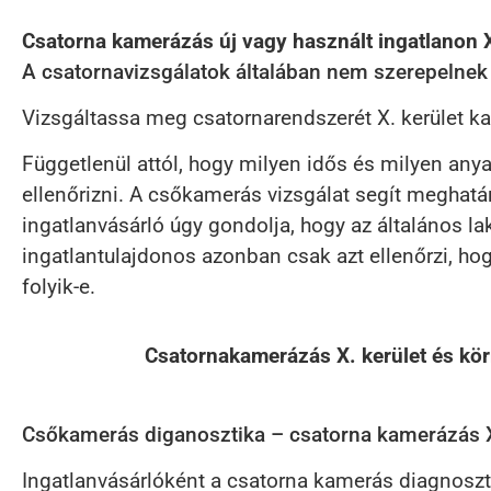
Csatorna kamerázás új vagy használt ingatlanon X
A csatornavizsgálatok általában nem szerepelnek a
Vizsgáltassa meg csatornarendszerét X. kerület kam
Függetlenül attól, hogy milyen idős és milyen an
ellenőrizni. A csőkamerás vizsgálat segít meghatár
ingatlanvásárló úgy gondolja, hogy az általános la
ingatlantulajdonos azonban csak azt ellenőrzi, hogy
folyik-e.
Csatornakamerázás X. kerület és kör
Csőkamerás diganosztika – csatorna kamerázás X. 
Ingatlanvásárlóként a csatorna kamerás diagnoszti