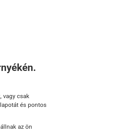
rnyékén.
, vagy csak
llapotát és pontos
állnak az ön