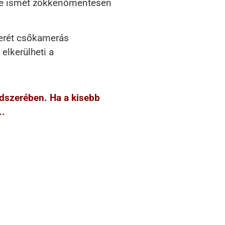
zere ismét zökkenőmentesen
szerét csőkamerás
elkerülheti a
ndszerében. Ha a kisebb
..