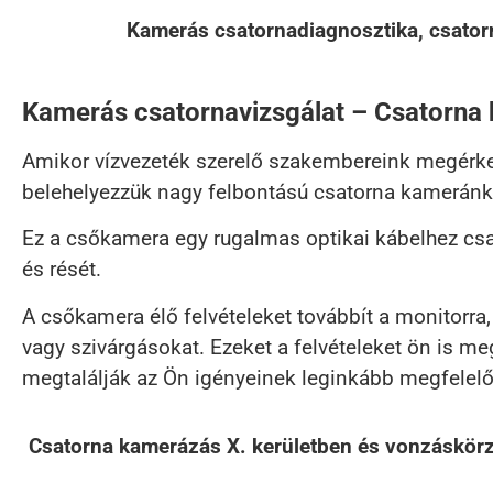
Kamerás csatornadiagnosztika, csatorn
Kamerás csatornavizsgálat – Csatorna 
Amikor vízvezeték szerelő szakembereink megérkez
belehelyezzük nagy felbontású csatorna kameránk
Ez a csőkamera egy rugalmas optikai kábelhez csa
és rését.
A csőkamera élő felvételeket továbbít a monitorra
vagy szivárgásokat. Ezeket a felvételeket ön is 
megtalálják az Ön igényeinek leginkább megfelel
Csatorna kamerázás X. kerületben és vonzáskörzet