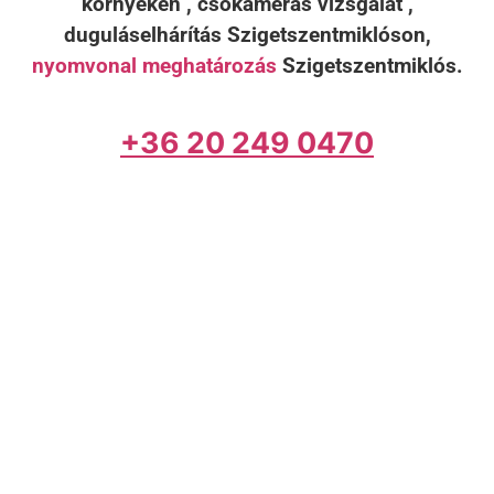
környékén , csőkamerás vizsgálat ,
duguláselhárítás Szigetszentmiklóson,
nyomvonal meghatározás
Szigetszentmiklós.
+36 20 249 0470