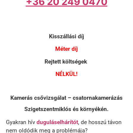
+36 20 249 0470
Kisszállási díj
Méter díj
Rejtett költségek
NÉLKÜL!
Kamerás csővizsgálat – csatornakamerázás
Szigetszentmiklós és környékén.
Gyakran hív
duguláselhárítót
, de hosszú távon
nem oldódik meg a problémája?