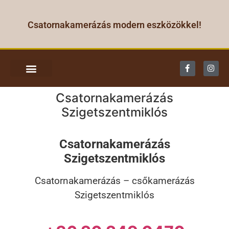
Csatornakamerázás modern eszközökkel!
CSATORNA KAMERÁZÁS
Csatornakamerázás
Szigetszentmiklós
Csatornakamerázás
Szigetszentmiklós
Csatornakamerázás – csőkamerázás
Szigetszentmiklós