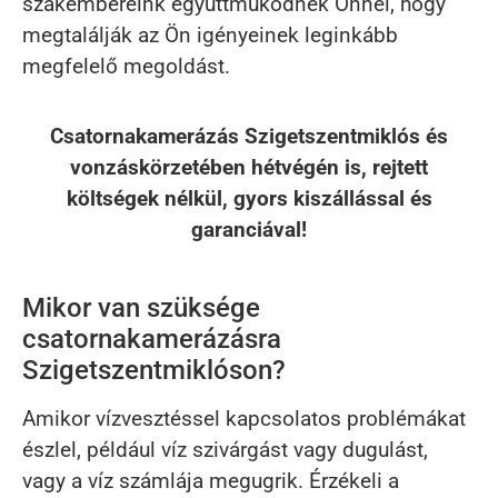
szakembereink együttműködnek Önnel, hogy
megtalálják az Ön igényeinek leginkább
megfelelő megoldást.
Csatornakamerázás Szigetszentmiklós és
vonzáskörzetében hétvégén is, rejtett
költségek nélkül, gyors kiszállással és
garanciával!
Mikor van szüksége
csatornakamerázásra
Szigetszentmiklóson?
Amikor vízvesztéssel kapcsolatos problémákat
észlel, például víz szivárgást vagy dugulást,
vagy a víz számlája megugrik. Érzékeli a