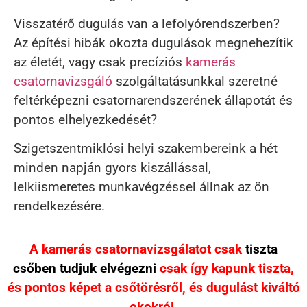
Visszatérő dugulás van a lefolyórendszerben?
Az építési hibák okozta dugulások megnehezítik
az életét, vagy csak precíziós
kamerás
csatornavizsgáló
szolgáltatásunkkal szeretné
feltérképezni csatornarendszerének állapotát és
pontos elhelyezkedését?
Szigetszentmiklósi helyi szakembereink a hét
minden napján gyors kiszállással,
lelkiismeretes munkavégzéssel állnak az ön
rendelkezésére.
A kamerás csatornavizsgálatot csak
tiszta
csőben tudjuk elvégezni
csak így kapunk tiszta,
és pontos képet a csőtörésről, és dugulást kiváltó
okokról.