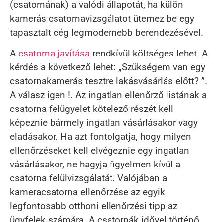
(csatornának) a valódi állapotát, ha külön
kamerás csatornavizsgálatot ütemez be egy
tapasztalt cég legmodernebb berendezésével.
A
csatorna javítása
rendkívül költséges lehet. A
kérdés a következő lehet: „Szükségem van egy
csatornakamerás tesztre lakásvásárlás előtt? ”.
A válasz igen !. Az ingatlan ellenőrző listának a
csatorna felügyelet kötelező részét kell
képeznie bármely ingatlan vásárlásakor vagy
eladásakor. Ha azt fontolgatja, hogy milyen
ellenőrzéseket kell elvégeznie egy ingatlan
vásárlásakor, ne hagyja figyelmen kívül a
csatorna felülvizsgálatát. Valójában a
kameracsatorna ellenőrzése az egyik
legfontosabb otthoni ellenőrzési tipp az
ügyfelek számára. A csatornák idővel történő