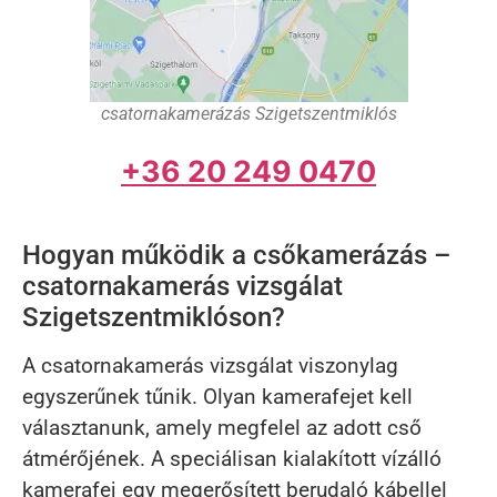
csatornakamerázás Szigetszentmiklós
+36 20 249 0470
Hogyan működik a csőkamerázás –
csatornakamerás vizsgálat
Szigetszentmiklóson?
A csatornakamerás vizsgálat viszonylag
egyszerűnek tűnik. Olyan kamerafejet kell
választanunk, amely megfelel az adott cső
átmérőjének. A speciálisan kialakított vízálló
kamerafej egy megerősített berudaló kábellel