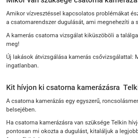
Mikor van szüksége csatorna kamerázá
Amikor vízvesztéssel kapcsolatos problémákat észle
a csatornarendszer dugulását, ami megnehezíti a s
A kamerás csatorna vizsgálat kiküszöböli a találga
meg!
Új lakások átvizsgálása kamerás csővizsgálattal: 
ingatlanban.
Kit hívjon ki csatorna kamerázásra Telk
A csatorna kamerázás egy egyszerű, roncsolásmen
belsejében.
Ha csatorna kamerázásra van szüksége Telkin hívj
pontosan mi okozta a dugulást, kitaláljuk a legjo