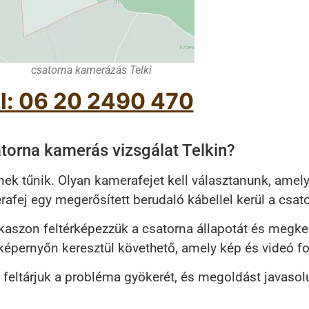
csatorna kamerázás Telki
l: 06 20 2490 470
orna kamerás vizsgálat Telkin?
ek tűnik. Olyan kamerafejet kell választanunk, amely
erafej egy megerősített berudaló kábellel kerül a csa
kaszon feltérképezzük a csatorna állapotát és megker
épernyőn keresztül követhető, amely kép és videó fo
n feltárjuk a probléma gyökerét, és megoldást javaso