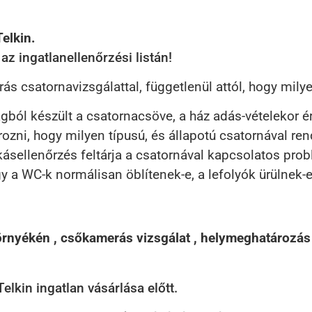
elkin.
z ingatlanellenőrzési listán!
 csatornavizsgálattal, függetlenül attól, hogy milye
yagból készült a csatornacsöve, a ház adás-vételekor
ozni, hogy milyen típusú, és állapotú csatornával ren
kásellenőrzés feltárja a csatornával kapcsolatos pro
 a WC-k normálisan öblítenek-e, a lefolyók ürülnek-e,
rnyékén , csőkamerás vizsgálat , helymeghatározás 
kin ingatlan vásárlása előtt.