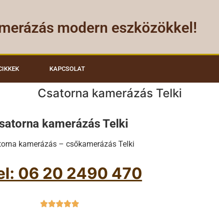
merázás modern eszközökkel!
CIKKEK
KAPCSOLAT
Csatorna kamerázás Telki
satorna kamerázás Telki
torna kamerázás – csőkamerázás Telki
el: 06 20 2490 470




