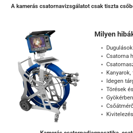
A kamerás csatornavizsgálatot csak tiszta csőbe
Milyen hibá
Dugulások 
Csatorna h
Csatornasz
Kanyarok, 
Idegen tár
Törések és
Gyökérbenö
Csőátmérő
Kivitelezé
Kamerás csatornadiagnosztika, csat