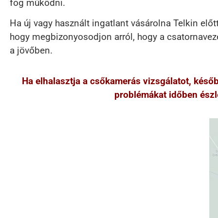
fog működni.
Ha új vagy használt ingatlant vásárolna Telkin előt
hogy megbizonyosodjon arról, hogy a csatornavezet
a jövőben.
Ha elhalasztja a csőkamerás vizsgálatot, kés
problémákat időben észle