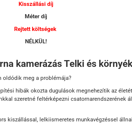
Kisszállási díj
Méter díj
Rejtett költségek
NÉLKÜL!
rna kamerázás Telki és környé
m oldódik meg a problémája?
pítési hibák okozta dugulások megnehezítik az életét
nkkal szeretné feltérképezni csatornarendszerének á
rs kiszállással, lelkiismeretes munkavégzéssel állna