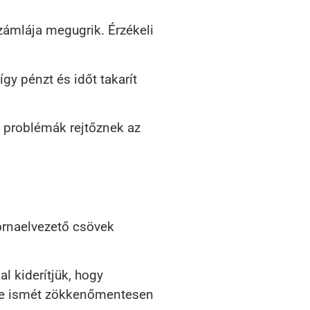
számlája megugrik. Érzékeli
gy pénzt és időt takarít
n problémák rejtőznek az
ornaelvezető csövek
l kiderítjük, hogy
zere ismét zökkenőmentesen