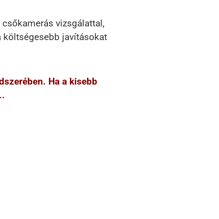
t csőkamerás vizsgálattal,
a költségesebb javításokat
ndszerében. Ha a kisebb
..