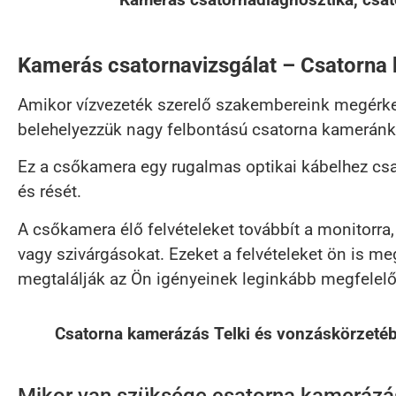
Kamerás csatornavizsgálat – Csatorna 
Amikor vízvezeték szerelő szakembereink megérkez
belehelyezzük nagy felbontású csatorna kameránk
Ez a csőkamera egy rugalmas optikai kábelhez csa
és rését.
A csőkamera élő felvételeket továbbít a monitorra
vagy szivárgásokat. Ezeket a felvételeket ön is 
megtalálják az Ön igényeinek leginkább megfelel
Csatorna kamerázás Telki és vonzáskörzetében