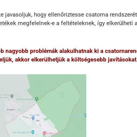
te javasoljuk, hogy ellenőriztesse csatorna rendszeré
ékek megfelelnek-e a feltételeknek, így elkerülheti 
őbb nagyobb problémák alakulhatnak ki a csatornare
ljük, akkor elkerülhetjük a költségesebb javításokat