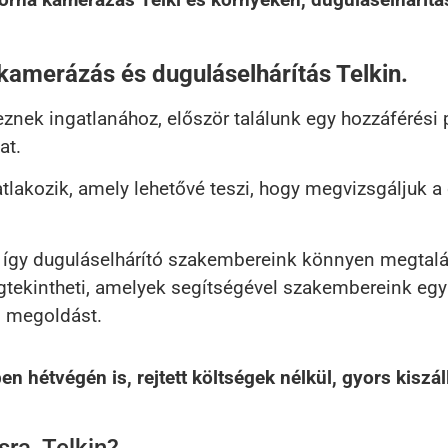
kamerázás és duguláselhárítás Telkin.
nek ingatlanához, először találunk egy hozzáférési 
at.
tlakozik, amely lehetővé teszi, hogy megvizsgáljuk 
, így duguláselhárító szakembereink könnyen megtalá
megtekintheti, amelyek segítségével szakembereink e
ő megoldást.
 hétvégén is, rejtett költségek nélkül, gyors kiszál