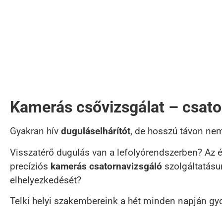
Kamerás csővizsgálat – csato
Gyakran hív
duguláselhárítót
, de hosszú távon ne
Visszatérő dugulás van a lefolyórendszerben? Az é
precíziós
kamerás csatornavizsgáló
szolgáltatásu
elhelyezkedését?
Telki helyi szakembereink a hét minden napján gyo