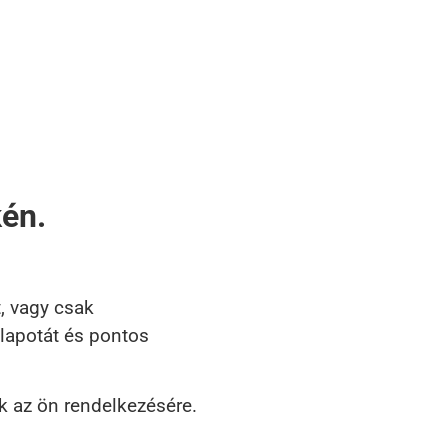
kén.
, vagy csak
llapotát és pontos
k az ön rendelkezésére.