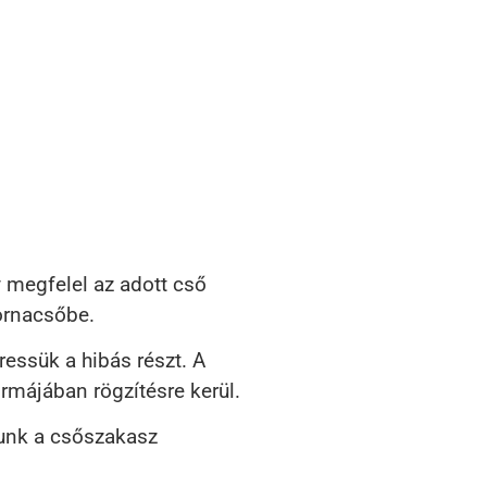
 megfelel az adott cső
tornacsőbe.
essük a hibás részt. A
rmájában rögzítésre kerül.
lunk a csőszakasz