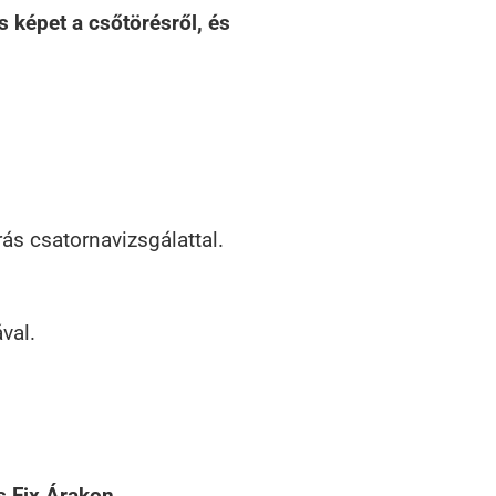
 képet a csőtörésről, és
s csatornavizsgálattal.
val.
s Fix Árakon.