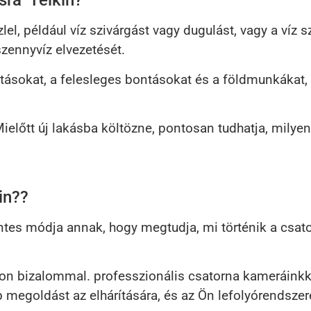
sra Telkin?
l, például víz szivárgást vagy dugulást, vagy a víz 
zennyvíz elvezetését.
tásokat, a felesleges bontásokat és a földmunkákat, í
Mielőtt új lakásba költözne, pontosan tudhatja, milye
in??
tes módja annak, hogy megtudja, mi történik a csat
on bizalommal. professzionális csatorna kameráinkka
bb megoldást az elhárítására, és az Ön lefolyórends