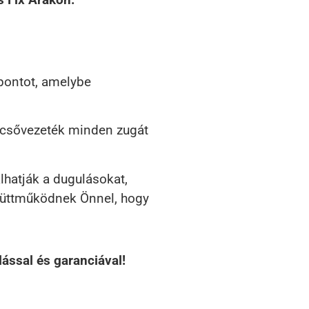
pontot, amelybe
a csővezeték minden zugát
lhatják a dugulásokat,
gyüttműködnek Önnel, hogy
lással és garanciával!