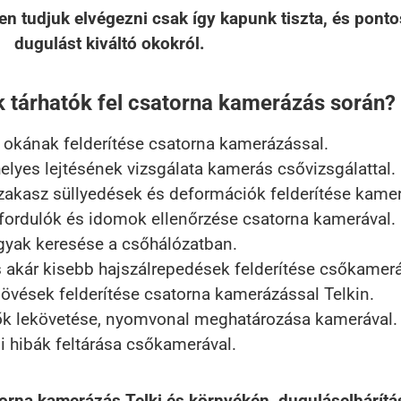
n tudjuk elvégezni csak így kapunk tiszta, és pontos
dugulást kiváltó okokról.
k tárhatók fel csatorna kamerázás során?
okának felderítése csatorna kamerázással.
elyes lejtésének vizsgálata kamerás csővizsgálattal.
akasz süllyedések és deformációk felderítése kamerá
fordulók és idomok ellenőrzése csatorna kamerával.
gyak keresése a csőhálózatban.
 akár kisebb hajszálrepedések felderítése csőkamerá
vések felderítése csatorna kamerázással Telkin.
k lekövetése, nyomvonal meghatározása kamerával.
si hibák feltárása csőkamerával.
orna kamerázás Telki és környékén, duguláselhárítá