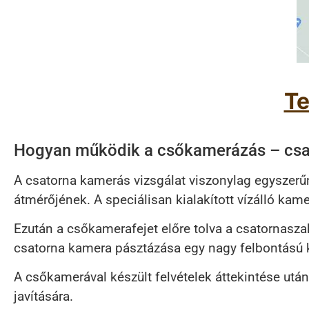
Te
Hogyan működik a csőkamerázás – csat
A csatorna kamerás vizsgálat viszonylag egyszerűn
átmérőjének. A speciálisan kialakított vízálló kam
Ezután a csőkamerafejet előre tolva a csatornasza
csatorna kamera pásztázása egy nagy felbontású k
A csőkamerával készült felvételek áttekintése utá
javítására.