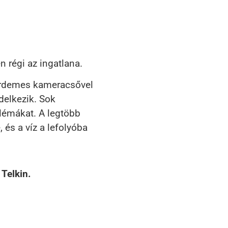
n régi az ingatlana.
 érdemes kameracsővel
delkezik. Sok
blémákat. A legtöbb
 és a víz a lefolyóba
Telkin.