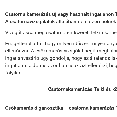
Csatorna kamerázás új vagy használt ingatlanon T
A csatornavizsgálatok általában nem szerepelnek a
Vizsgáltassa meg csatornarendszerét Telkin kamerás
Függetlenül attól, hogy milyen idős és milyen an
ellenőrizni. A csőkamerás vizsgálat segít meghatár
ingatlanvásárló úgy gondolja, hogy az általános la
ingatlantulajdonos azonban csak azt ellenőrzi, hogy
folyik-e.
Csatornakamerázás Telki és kö
Csőkamerás diganosztika – csatorna kamerázás Tel