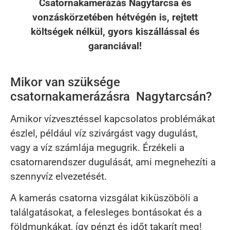
Csatornakamerázás Nagytarcsa és
vonzáskörzetében hétvégén is, rejtett
költségek nélkül, gyors kiszállással és
garanciával!
Mikor van szüksége
csatornakamerázásra Nagytarcsán?
Amikor vízvesztéssel kapcsolatos problémákat
észlel, például víz szivárgást vagy dugulást,
vagy a víz számlája megugrik. Érzékeli a
csatornarendszer dugulását, ami megnehezíti a
szennyvíz elvezetését.
A kamerás csatorna vizsgálat kiküszöböli a
találgatásokat, a felesleges bontásokat és a
földmunkákat, így pénzt és időt takarít meg!