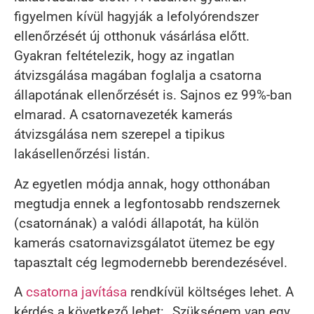
figyelmen kívül hagyják a lefolyórendszer
ellenőrzését új otthonuk vásárlása előtt.
Gyakran feltételezik, hogy az ingatlan
átvizsgálása magában foglalja a csatorna
állapotának ellenőrzését is. Sajnos ez 99%-ban
elmarad. A csatornavezeték kamerás
átvizsgálása nem szerepel a tipikus
lakásellenőrzési listán.
Az egyetlen módja annak, hogy otthonában
megtudja ennek a legfontosabb rendszernek
(csatornának) a valódi állapotát, ha külön
kamerás csatornavizsgálatot ütemez be egy
tapasztalt cég legmodernebb berendezésével.
A
csatorna javítása
rendkívül költséges lehet. A
kérdés a következő lehet: „Szükségem van egy