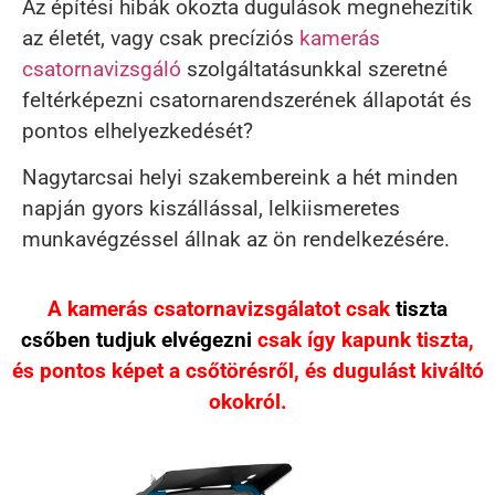
Az építési hibák okozta dugulások megnehezítik
az életét, vagy csak precíziós
kamerás
csatornavizsgáló
szolgáltatásunkkal szeretné
feltérképezni csatornarendszerének állapotát és
pontos elhelyezkedését?
Nagytarcsai helyi szakembereink a hét minden
napján gyors kiszállással, lelkiismeretes
munkavégzéssel állnak az ön rendelkezésére.
A kamerás csatornavizsgálatot csak
tiszta
csőben tudjuk elvégezni
csak így kapunk tiszta,
és pontos képet a csőtörésről, és dugulást kiváltó
okokról.