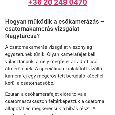
+36 20 249 0470
Hogyan működik a csőkamerázás –
csatornakamerás vizsgálat
Nagytarcsa?
A csatornakamerás vizsgálat viszonylag
egyszerűnek tűnik. Olyan kamerafejet kell
választanunk, amely megfelel az adott cső
átmérőjének. A speciálisan kialakított vízálló
kamerafej egy megerősített berudaló kábellel
kerül a csatornacsőbe.
Ezután a csőkamerafejet előre tolva a
csatornaszakaszon feltérképezzük a csatorna
állapotát és megkeressük a hibás részt. A