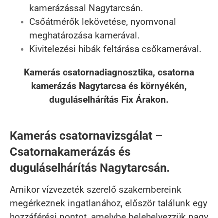
kamerázással Nagytarcsán.
Csőátmérők lekövetése, nyomvonal
meghatározása kamerával.
Kivitelezési hibák feltárása csőkamerával.
Kamerás csatornadiagnosztika, csatorna
kamerázás Nagytarcsa és környékén,
duguláselhárítás Fix Árakon.
Kamerás csatornavizsgálat –
Csatornakamerázás és
duguláselhárítás Nagytarcsán.
Amikor vízvezeték szerelő szakembereink
megérkeznek ingatlanához, először találunk egy
hozzáférési pontot, amelybe belehelyezzük nagy