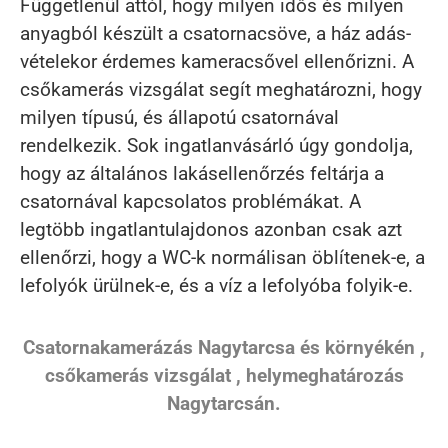
Függetlenül attól, hogy milyen idős és milyen
anyagból készült a csatornacsöve, a ház adás-
vételekor érdemes kameracsővel ellenőrizni. A
csőkamerás vizsgálat segít meghatározni, hogy
milyen típusú, és állapotú csatornával
rendelkezik. Sok ingatlanvásárló úgy gondolja,
hogy az általános lakásellenőrzés feltárja a
csatornával kapcsolatos problémákat. A
legtöbb ingatlantulajdonos azonban csak azt
ellenőrzi, hogy a WC-k normálisan öblítenek-e, a
lefolyók ürülnek-e, és a víz a lefolyóba folyik-e.
Csatornakamerázás Nagytarcsa és környékén ,
csőkamerás vizsgálat , helymeghatározás
Nagytarcsán.