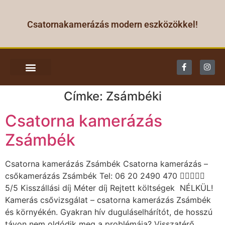
Csatornakamerázás modern eszközökkel!
CSATORNA KAMERÁZÁS
Címke:
Zsámbéki
Csatorna kamerázás
Zsámbék
Csatorna kamerázás Zsámbék Csatorna kamerázás –
csőkamerázás Zsámbék Tel: 06 20 2490 470 
5/5 Kisszállási díj Méter díj Rejtett költségek NÉLKÜL!
Kamerás csővizsgálat – csatorna kamerázás Zsámbék
és környékén. Gyakran hív duguláselhárítót, de hosszú
távon nem oldódik meg a problémája? Visszatérő