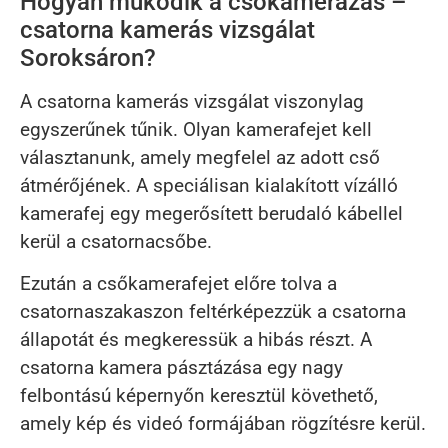
Hogyan működik a csőkamerázás –
csatorna kamerás vizsgálat
Soroksáron?
A csatorna kamerás vizsgálat viszonylag
egyszerűnek tűnik. Olyan kamerafejet kell
választanunk, amely megfelel az adott cső
átmérőjének. A speciálisan kialakított vízálló
kamerafej egy megerősített berudaló kábellel
kerül a csatornacsőbe.
Ezután a csőkamerafejet előre tolva a
csatornaszakaszon feltérképezzük a csatorna
állapotát és megkeressük a hibás részt. A
csatorna kamera pásztázása egy nagy
felbontású képernyőn keresztül követhető,
amely kép és videó formájában rögzítésre kerül.