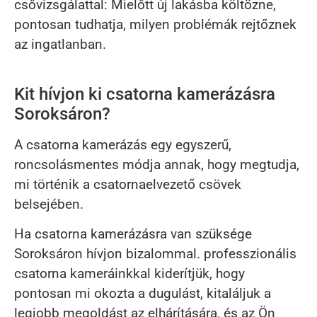
csővizsgálattal: Mielőtt új lakásba költözne,
pontosan tudhatja, milyen problémák rejtőznek
az ingatlanban.
Kit hívjon ki csatorna kamerázásra
Soroksáron?
A csatorna kamerázás egy egyszerű,
roncsolásmentes módja annak, hogy megtudja,
mi történik a csatornaelvezető csövek
belsejében.
Ha csatorna kamerázásra van szüksége
Soroksáron hívjon bizalommal. professzionális
csatorna kameráinkkal kiderítjük, hogy
pontosan mi okozta a dugulást, kitaláljuk a
legjobb megoldást az elhárítására, és az Ön