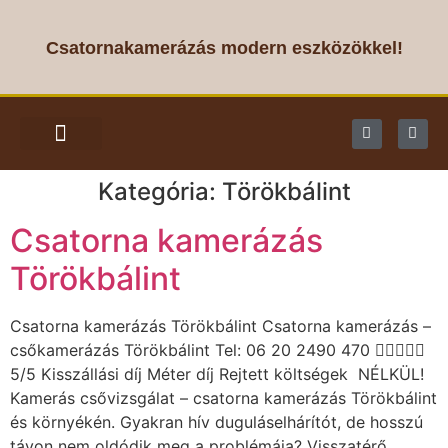
Csatornakamerázás modern eszközökkel!
CSATORNA KAMERÁZÁS
Kategória:
Törökbálint
Csatorna kamerázás
Törökbálint
Csatorna kamerázás Törökbálint Csatorna kamerázás –
csőkamerázás Törökbálint Tel: 06 20 2490 470 
5/5 Kisszállási díj Méter díj Rejtett költségek NÉLKÜL!
Kamerás csővizsgálat – csatorna kamerázás Törökbálint
és környékén. Gyakran hív duguláselhárítót, de hosszú
távon nem oldódik meg a problémája? Visszatérő