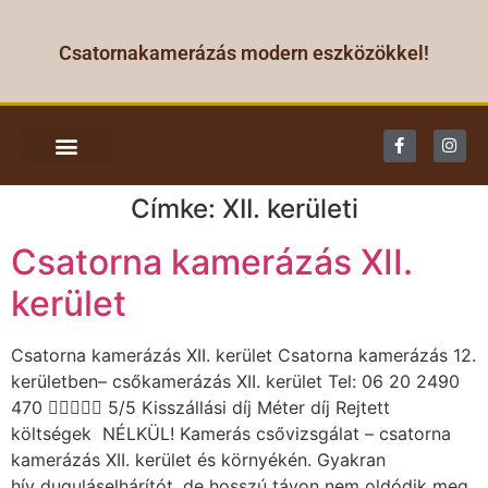
Csatornakamerázás modern eszközökkel!
CSATORNA KAMERÁZÁS
Címke:
XII. kerületi
Csatorna kamerázás XII.
kerület
Csatorna kamerázás XII. kerület Csatorna kamerázás 12.
kerületben– csőkamerázás XII. kerület Tel: 06 20 2490
470  5/5 Kisszállási díj Méter díj Rejtett
költségek NÉLKÜL! Kamerás csővizsgálat – csatorna
kamerázás XII. kerület és környékén. Gyakran
hív duguláselhárítót, de hosszú távon nem oldódik meg