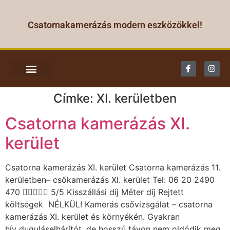
Csatornakamerázás modern eszközökkel!
CSATORNA KAMERÁZÁS
Címke:
XI. kerületben
Csatorna kamerázás XI.
kerület
Csatorna kamerázás XI. kerület Csatorna kamerázás 11.
kerületben– csőkamerázás XI. kerület Tel: 06 20 2490
470  5/5 Kisszállási díj Méter díj Rejtett
költségek NÉLKÜL! Kamerás csővizsgálat – csatorna
kamerázás XI. kerület és környékén. Gyakran
hív duguláselhárítót, de hosszú távon nem oldódik meg