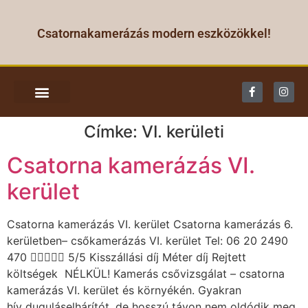
Csatornakamerázás modern eszközökkel!
CSATORNA KAMERÁZÁS
Címke:
VI. kerületi
Csatorna kamerázás VI.
kerület
Csatorna kamerázás VI. kerület Csatorna kamerázás 6.
kerületben– csőkamerázás VI. kerület Tel: 06 20 2490
470  5/5 Kisszállási díj Méter díj Rejtett
költségek NÉLKÜL! Kamerás csővizsgálat – csatorna
kamerázás VI. kerület és környékén. Gyakran
hív duguláselhárítót, de hosszú távon nem oldódik meg