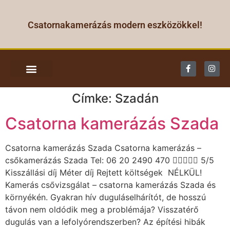
Csatornakamerázás modern eszközökkel!
CSATORNA KAMERÁZÁS
Címke:
Szadán
Csatorna kamerázás Szada
Csatorna kamerázás Szada Csatorna kamerázás –
csőkamerázás Szada Tel: 06 20 2490 470  5/5
Kisszállási díj Méter díj Rejtett költségek NÉLKÜL!
Kamerás csővizsgálat – csatorna kamerázás Szada és
környékén. Gyakran hív duguláselhárítót, de hosszú
távon nem oldódik meg a problémája? Visszatérő
dugulás van a lefolyórendszerben? Az építési hibák