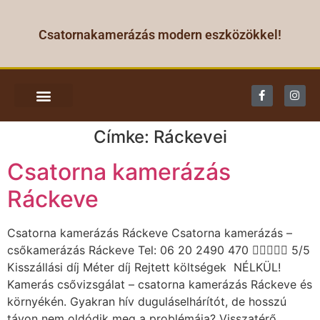
Csatornakamerázás modern eszközökkel!
CSATORNA KAMERÁZÁS
Címke:
Ráckevei
Csatorna kamerázás
Ráckeve
Csatorna kamerázás Ráckeve Csatorna kamerázás –
csőkamerázás Ráckeve Tel: 06 20 2490 470  5/5
Kisszállási díj Méter díj Rejtett költségek NÉLKÜL!
Kamerás csővizsgálat – csatorna kamerázás Ráckeve és
környékén. Gyakran hív duguláselhárítót, de hosszú
távon nem oldódik meg a problémája? Visszatérő