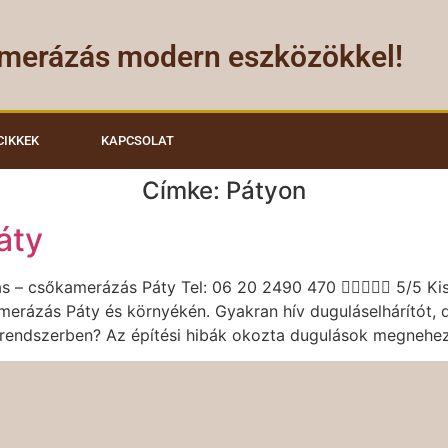
merázás modern eszközökkel!
CIKKEK
KAPCSOLAT
Címke:
Pátyon
áty
– csőkamerázás Páty Tel: 06 20 2490 470  5/5 Kisszá
merázás Páty és környékén. Gyakran hív duguláselhárítót,
órendszerben? Az építési hibák okozta dugulások megnehezí