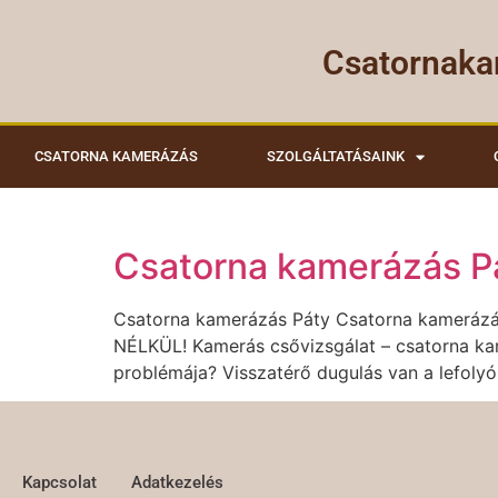
Csatornaka
CSATORNA KAMERÁZÁS
SZOLGÁLTATÁSAINK
Csatorna kamerázás P
Csatorna kamerázás Páty Csatorna kamerázás 
NÉLKÜL! Kamerás csővizsgálat – csatorna ka
problémája? Visszatérő dugulás van a lefoly
Kapcsolat
Adatkezelés